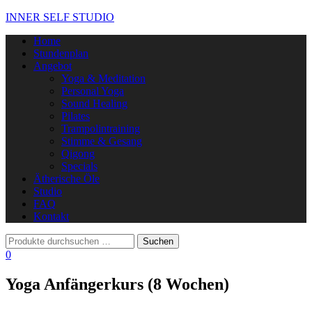
INNER SELF STUDIO
Navigation
Home
umschalten
Stundenplan
Angebot
Yoga & Meditation
Personal Yoga
Sound Healing
Pilates
Trampolintraining
Stimme & Gesang
Qigong
Specials
Ätherische Öle
Studio
FAQ
Kontakt
0
Yoga Anfängerkurs (8 Wochen)