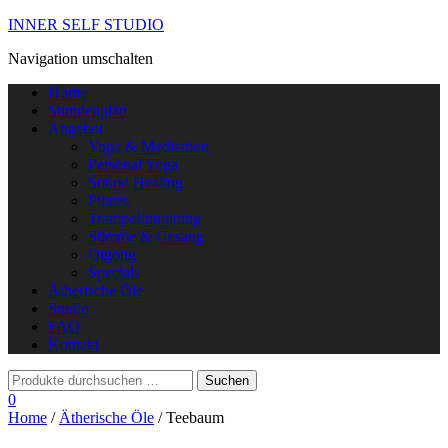
INNER SELF STUDIO
Navigation umschalten
Home
Stundenplan
Angebot
Yoga & Meditation
Personal Yoga
Sound Healing
Pilates
Trampolintraining
Stimme & Gesang
Qigong
Specials
Ätherische Öle
Studio
FAQ
Kontakt
0
Home
/
Ätherische Öle
/ Teebaum