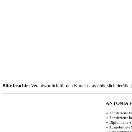
Bitte beachte:
Verantwortlich für den Kurs ist ausschließlich der/die j
ANTONIA 
⟡ Zertifizierte P
⟡ Zertifizierte 
⟡ Diplomierte S
⟡ Ausgebildete 
⟡ Ernährungsber