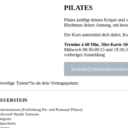
PILATES
Pilates kräftigt deinen Körper und 
Rhythmus deiner Atmung, mit beson
Der Kurs unterstützt dich dabei, K
Termine á
60 Min, 10er-Karte 16
Mittwoch 08:30-09:15 und 19:30-20
vorheriger Anmeldung
kontakt@antoniafeuerstein
eweilige Trainer*in als dein Vertragspartner.
FEUERSTEIN
ilatestrainerin (Fortbildung Pre- und Postnatal Pilates)
bellicon® Health Trainerin
ängerin
Sprecherin
aterin