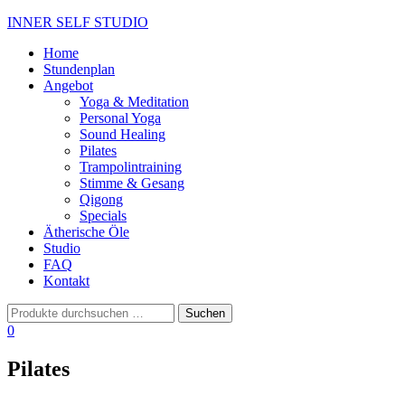
INNER SELF STUDIO
Navigation
Home
umschalten
Stundenplan
Angebot
Yoga & Meditation
Personal Yoga
Sound Healing
Pilates
Trampolintraining
Stimme & Gesang
Qigong
Specials
Ätherische Öle
Studio
FAQ
Kontakt
0
Pilates