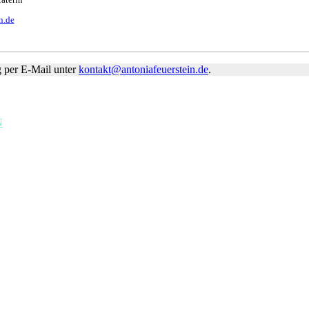
n.de
g per E-Mail unter
kontakt@antoniafeuerstein.de
.
N